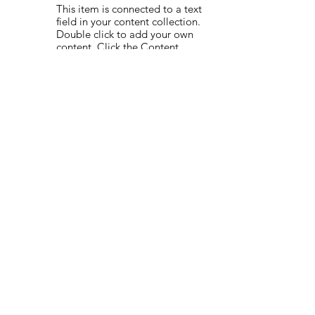
This item is connected to a text
field in your content collection.
Double click to add your own
content. Click the Content
Manager icon on the add panel
to your left.
Read More
Back to Industries
Previous
Next
Virtual Salesforce
Assistance
With the Virtual Salesforce
Assistant from CRMSolver, you get
the right support exactly when you