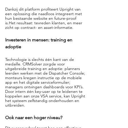
Dankzij dit platform profiteert Upright van 
een oplossing die naadloos integreert met 
hun bestaande website en future-proof 
is.Het resultaat: tevreden klanten, en meer 
zicht op contract- en asset-informatie.
Investeren in mensen: training en 
adoptie
Technologie is slechts één kant van de 
medaille. CRMSolver zorgde voor 
uitgebreide training en adoptie: planners 
leerden werken met de Dispatcher Console; 
monteurs kregen instructie op de mobiele 
app en het digitale serviceformulier; 
managers ontvingen dashboards voor KPI’s. 
Door intern één key-user op te leidenen te 
koppelen aan onze VSA service, kan Upright 
het systeem zelfstandig onderhouden en 
uitbreiden.
Ook naar een hoger niveau?
Dit succesverhaal toont hoe een effectieve 