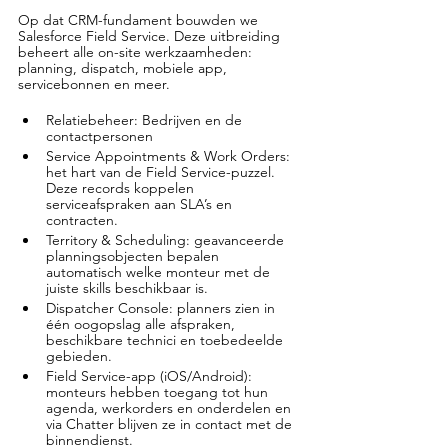
Op dat CRM-fundament bouwden we 
Salesforce Field Service. Deze uitbreiding 
beheert alle on-site werkzaamheden: 
planning, dispatch, mobiele app, 
servicebonnen en meer.
Relatiebeheer: Bedrijven en de 
contactpersonen
Service Appointments & Work Orders: 
het hart van de Field Service-puzzel. 
Deze records koppelen 
serviceafspraken aan SLA’s en 
contracten.
Territory & Scheduling: geavanceerde 
planningsobjecten bepalen 
automatisch welke monteur met de 
juiste skills beschikbaar is.
Dispatcher Console: planners zien in 
één oogopslag alle afspraken, 
beschikbare technici en toebedeelde 
gebieden.
Field Service-app (iOS/Android): 
monteurs hebben toegang tot hun 
agenda, werkorders en onderdelen en 
via Chatter blijven ze in contact met de 
binnendienst.