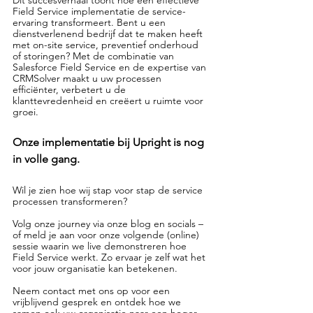
Field Service implementatie de service-
ervaring transformeert. Bent u een 
dienstverlenend bedrijf dat te maken heeft 
met on-site service, preventief onderhoud 
of storingen? Met de combinatie van 
Salesforce Field Service en de expertise van 
CRMSolver maakt u uw processen 
efficiënter, verbetert u de 
klanttevredenheid en creëert u ruimte voor 
groei.
Onze implementatie bij Upright is nog 
in volle gang. 
Wil je zien hoe wij stap voor stap de service 
processen transformeren? 
Volg onze journey via onze blog en socials – 
of meld je aan voor onze volgende (online) 
sessie waarin we live demonstreren hoe 
Field Service werkt. Zo ervaar je zelf wat het 
voor jouw organisatie kan betekenen.
Neem contact met ons op voor een 
vrijblijvend gesprek en ontdek hoe we 
samen ook uw organisatie naar een hoger 