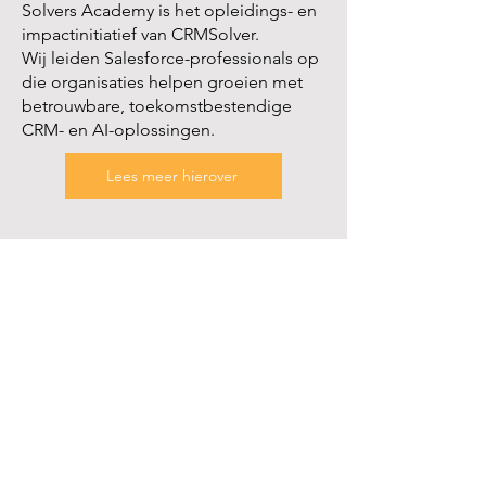
Solvers Academy is het opleidings- en
impactinitiatief van CRMSolver.
Wij leiden Salesforce-professionals op
die organisaties helpen groeien met
betrouwbare, toekomstbestendige
CRM- en AI-oplossingen.
Lees meer hierover
Virtual Salesforce
Assistance
Met de Virtuele Salesforce
Assistent van CRMSolver krijg je de