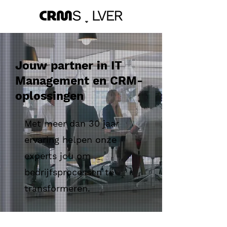
Jouw partner in IT
Management en CRM-
oplossingen
Met meer dan 30 jaar
ervaring helpen onze
experts jou om
bedrijfsprocessen te
transformeren.