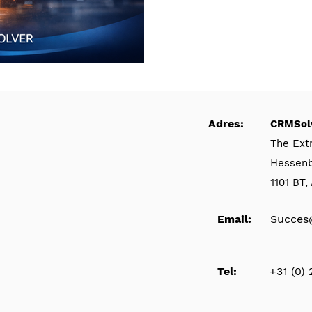
vaak over het hoofd wordt g
Machine Learning” Met deze
toekomstige e-mails en even
persoon worden meegenomen
modellen Ei
Adres:
CRMSol
The Ext
Hessen
1101 BT
Email:
Succes
Tel:
+31 (0)