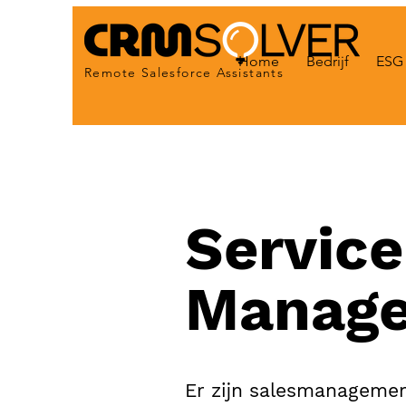
Home
Bedrijf
ESG 
Remote Salesforce Assistants
Service
Manag
Er zijn salesmanageme