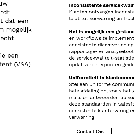
ouw
Inconsistente servicekwali
ordt
Klanten ontvangen inconsis
leidt tot verwarring en frust
t dat een
m mogelijk
Het is mogelijk een gestan
 echt
en workflows te implement
consistente dienstverlening
rapportage- en analysetool
ie een
de servicekwaliteit-statisti
stent (VSA)
opdat verbeterpunten geïd
Uniformiteit in klantcomm
Stel een uniforme communic
hele afdeling op, zoals het
mails en antwoorden op vee
deze standaarden in Salesf
consistente klantervaring e
verwarring
Contact Ons