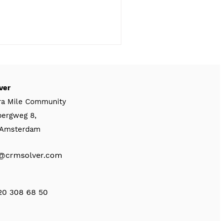
ezien: “Excluded from
 optie voorkom je dat
ts van een specifieke
 in: machine learning
ver
ra Mile Community
bergweg 8,
, Amsterdam
@crmsolver.com
 20 308 68 50