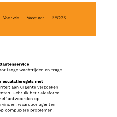
Voor wie
Vacatures
SEOGS
klantenservice
oor lange wachttijden en trage
n escalatieregels met
riteit aan urgente verzoeken
genten. Gebruik het Salesforce
 zelf antwoorden op
en vinden, waardoor agenten
op complexere problemen.