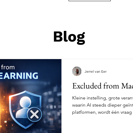
Blog
Jerrel van Eer
Excluded from Mac
Kleine instelling, grote vera
waarin AI steeds dieper geïn
platformen, wordt één vraag 
mag eigenlijk onderdeel zij
modellen? Binnen Salesforce 