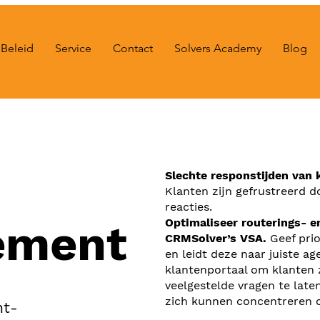
Beleid
Service
Contact
Solvers Academy
Blog
Slechte responstijden van 
Klanten zijn gefrustreerd d
reacties.
Optimaliseer routerings- e
ement
CRMSolver’s VSA.
Geef prio
en leidt deze naar juiste a
klantenportaal om klanten
veelgestelde vragen te lat
zich kunnen concentreren 
nt-