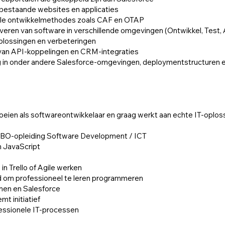
bestaande websites en applicaties
ele ontwikkelmethodes zoals CAF en OTAP
eren van software in verschillende omgevingen (Ontwikkel, Test, 
lossingen en verbeteringen
van API-koppelingen en CRM-integraties
ing in onder andere Salesforce-omgevingen, deploymentstructuren 
groeien als softwareontwikkelaar en graag werkt aan echte IT-oplos
n MBO-opleiding Software Development / ICT
 JavaScript
in Trello of Agile werken
d om professioneel te leren programmeren
men en Salesforce
t initiatief
fessionele IT-processen