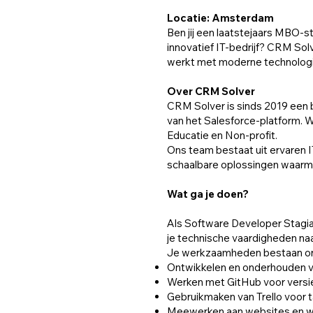
Locatie: Amsterdam
Ben jij een laatstejaars MBO-
innovatief IT-bedrijf? CRM Sol
werkt met moderne technologie
Over CRM Solver
CRM Solver is sinds 2019 een 
van het Salesforce-platform. W
Educatie en Non-profit.
Ons team bestaat uit ervaren I
schaalbare oplossingen waarme
Wat ga je doen?
Als Software Developer Stagia
je technische vaardigheden naar
Je werkzaamheden bestaan ond
Ontwikkelen en onderhouden 
Werken met GitHub voor vers
Gebruikmaken van Trello voor 
Meewerken aan websites en we