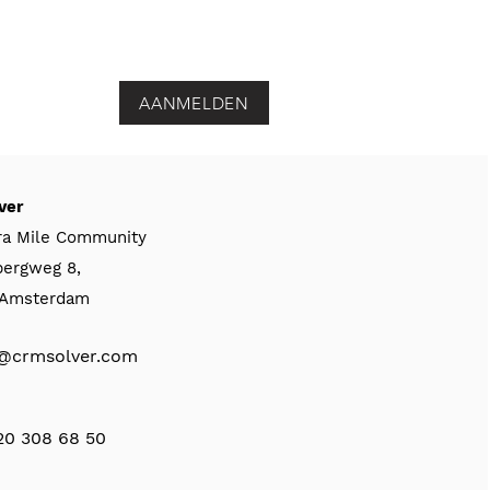
AANMELDEN
ver
ra Mile Community
bergweg 8,
, Amsterdam
@crmsolver.com
 20 308 68 50