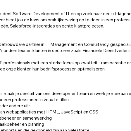
student Software Development of IT en op zoek naar een uitdagen
ver biedt jou de kans om praktijkervaring op te doen in een profes
ën, Salesforce-integraties en echte klantprojecten.
betrouwbare partner in IT Management en Consultancy, gespecial
ij ondersteunen klanten in sectoren zoals Financiële Dienstverle
T-professionals met een sterke focus op kwaliteit, transparantie en
e onze klanten hun bedrijfsprocessen optimaliseren.
ir maak je deel uit van ons developmentteam en werk je mee aan ec
 een professioneel niveau te tillen.
er andere uit:
van webapplicaties met HTML, JavaScript en CSS
iebeheer en samenwerking
taakbeheer en planning
bportalen die gekoppeld zijn aan Salesforce