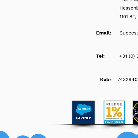
Hessen
1101 BT
Email:
Succes
Tel:
+31 (0)
7432940
Kvk: