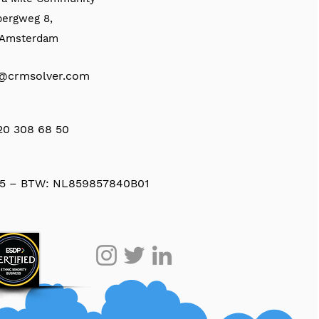
bergweg 8,
, Amsterdam
@crmsolver.com
 20 308 68 50
5 – BTW: NL859857840B01