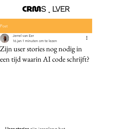
Post
Jerrel van Eer
16 jan
1 minuten om te lezen
Zijn user stories nog nodig in
een tijd waarin AI code schrijft?
User stories 
zijn jarenlang het 